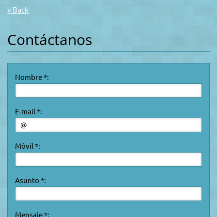
« Back
Contáctanos
Nombre *:
E-mail *:
Móvil *:
Asunto *:
Mensaje *: