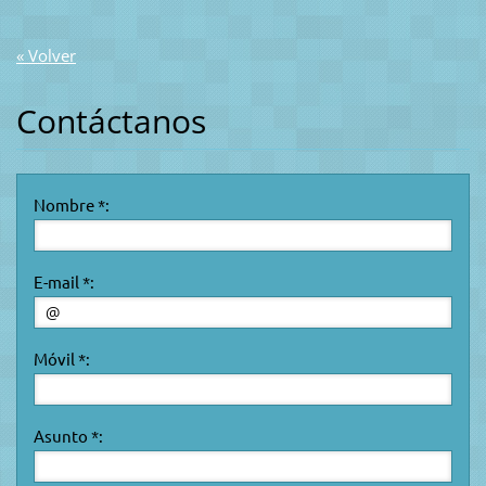
« Volver
Contáctanos
Nombre *:
E-mail *:
Móvil *:
Asunto *: