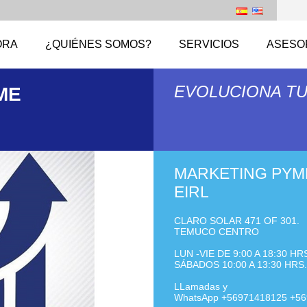
ORA
¿QUIÉNES SOMOS?
SERVICIOS
ASESO
EVOLUCIONA T
ME
MARKETING PYM
EIRL
CLARO SOLAR 471 OF 301.
TEMUCO CENTRO
LUN -VIE DE 9:00 A 18:30 HR
SÁBADOS 10:00 A 13:30 HRS.
LLamadas y
WhatsApp +56971418125 +5