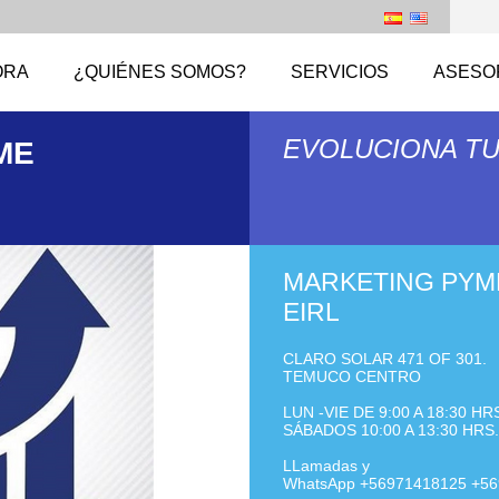
ORA
¿QUIÉNES SOMOS?
SERVICIOS
ASESO
EVOLUCIONA T
ME
MARKETING PYM
EIRL
CLARO SOLAR 471 OF 301.
TEMUCO CENTRO
LUN -VIE DE 9:00 A 18:30 HR
SÁBADOS 10:00 A 13:30 HRS.
LLamadas y
WhatsApp +56971418125 +5